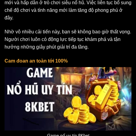
mới và hấp dẫn ở trò chơi siêu nổ hũ. Việc liên tục bổ sung
chế độ chơi và tính năng mới làm tăng độ phong phú ở
đây.
Nhờ vô nhiều cải tiến này, bạn sẽ không bao giờ thất vọng.
Người chơi luôn có động lực tiếp tục khám phá và tận
hưởng những giây phút giải trí đa tầng.
Cam đoan an toàn tới 100%
Game nổ uy tín 8Kbet