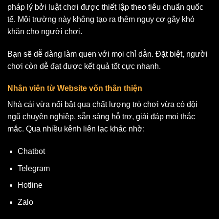
pháp lý bởi luật chơi được thiết lập theo tiêu chuẩn quốc
tế. Môi trường này không tạo ra thêm nguy cơ gây khó
khăn cho người chơi.
Bạn sẽ dễ dàng làm quen với mọi chỉ dẫn. Đặt biệt, người
chơi còn dễ đạt được kết quả tốt cực nhanh.
Nhân viên từ Website vốn thân thiện
Nhà cái vừa nổi bật qua chất lượng trò chơi vừa có đội
ngũ chuyên nghiệp, sẵn sàng hỗ trợ, giải đáp mọi thắc
mắc. Qua nhiều kênh liên lạc khác nhờ:
Chatbot
Telegram
Hotline
Zalo