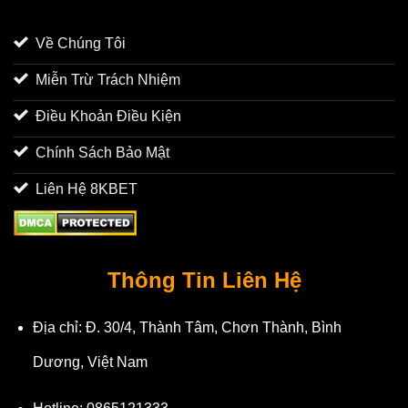
Về Chúng Tôi
Miễn Trừ Trách Nhiệm
Điều Khoản Điều Kiện
Chính Sách Bảo Mật
Liên Hệ 8KBET
Thông Tin Liên Hệ
Địa chỉ:
Đ. 30/4, Thành Tâm, Chơn Thành, Bình
Dương, Việt Nam