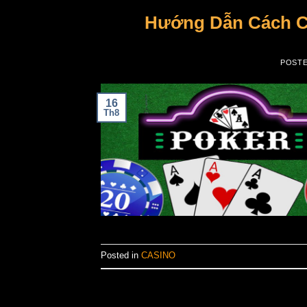
Hướng Dẫn Cách C
POST
16
Th8
Posted in
CASINO