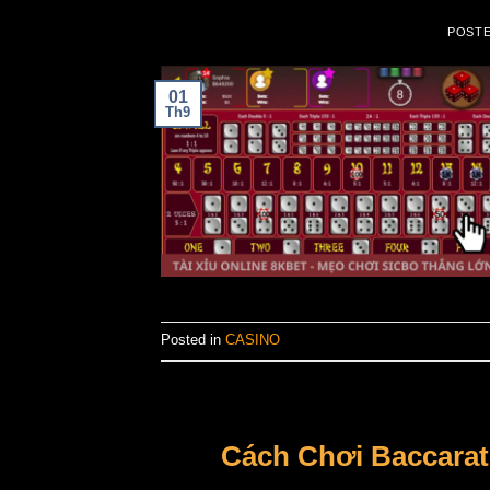
POST
01
Th9
Posted in
CASINO
Cách Chơi Baccara