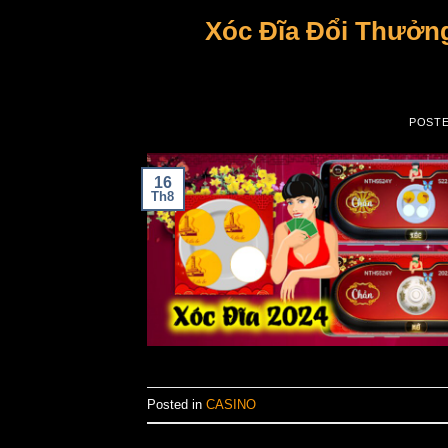
Xóc Đĩa Đổi Thưởn
POST
16
Th8
Posted in
CASINO