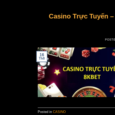
Casino Trực Tuyến 
POST
16
Th8
Posted in
CASINO