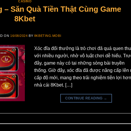
CASINO
g – Săn Quà Tiền Thật Cùng Game
8Kbet
ED ON
16/08/2024
BY
8KBETING.MOBI
Xóc đĩa đổi thưởng là trò chơi đã quá quen th
với nhiều người, nhờ vô luật chơi dễ hiểu. Tr
đây, game này có tại những sòng bài truyền
thống. Giờ đây, xóc đĩa đã được nâng cấp lên
cấp độ mới, mang theo trải nghiệm tiện lợi hơ
nhà cái 8Kbet. […]
CONTINUE READING
→