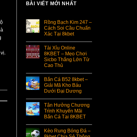
BÀI VIẾT MỚI NHẤT
bộ
Rồng Bạch Kim 247 –
Cách Soi Cầu Chuẩn
hà
Xác Tại 8kbet
g
Tài Xỉu Online
vị.
8KBET – Mẹo Chơi
Sicbo Thắng Lớn Từ
Cao Thủ
Bắn Cá B52 8kbet –
Giải Mã Kho Báu
Dưới Đại Dương
Tận Hưởng Chương
Trình Khuyến Mãi
Bắn Cá Tại 8KBET
Kèo Rung Bóng Đá –
8kbet Chia Sẻ Thông