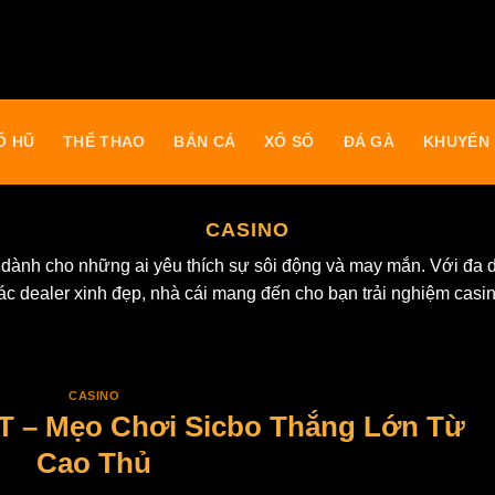
Ổ HŨ
THỂ THAO
BẮN CÁ
XỔ SỐ
ĐÁ GÀ
KHUYẾN 
CASINO
rí dành cho những ai yêu thích sự sôi động và may mắn. Với đa 
ác dealer xinh đẹp, nhà cái mang đến cho bạn trải nghiệm casin
CASINO
ET – Mẹo Chơi Sicbo Thắng Lớn Từ
Cao Thủ