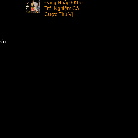
Đăng Nhập 8Kbet –
Trải Nghiệm Cá
Cược Thú Vị
ười
g