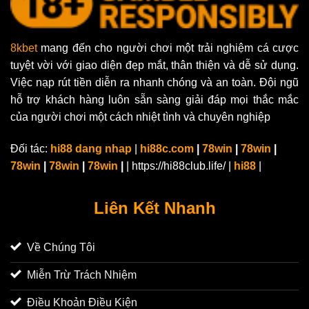
8kbet
mang đến cho người chơi một trải nghiệm cá cược
tuyệt vời với giao diện đẹp mắt, thân thiện và dễ sử dụng.
Việc nạp rút tiền diễn ra nhanh chóng và an toàn. Đội ngũ
hỗ trợ khách hàng luôn sẵn sàng giải đáp mọi thắc mắc
của người chơi một cách nhiệt tình và chuyên nghiệp
Đối tác:
hi88 dang nhap
|
hi88c.com
|
78win
|
78win
|
78win
|
78win
|
78win
|
|
https://hi88club.life/
|
hi88
|
Liên Kết Nhanh
Về Chúng Tôi
Miễn Trừ Trách Nhiệm
Điều Khoản Điều Kiện