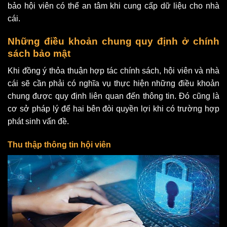
bảo hội viên có thể an tâm khi cung cấp dữ liệu cho nhà
cái.
Những điều khoản chung quy định ở chính
sách bảo mật
Khi đồng ý thỏa thuận hợp tác chính sách, hội viên và nhà
cái sẽ cần phải có nghĩa vụ thực hiện những điều khoản
chung được quy định liên quan đến thông tin. Đó cũng là
cơ sở pháp lý để hai bên đòi quyền lợi khi có trường hợp
phát sinh vấn đề.
Thu thập thông tin hội viên