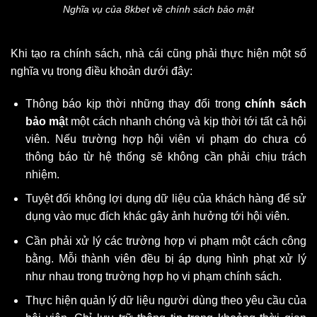
Nghĩa vụ của 8kbet về chính sách bảo mật
Khi tạo ra chính sách, nhà cái cũng phải thực hiện một số
nghĩa vụ trong điều khoản dưới đây:
Thông báo kịp thời những thay đổi trong
chính sách
bảo mậ
t một cách nhanh chóng và kịp thời tới tất cả hội
viên. Nếu trường hợp hội viên vi phạm do chưa có
thông báo từ hệ thống sẽ không cần phải chịu trách
nhiệm.
Tuyệt đối không lợi dụng dữ liệu của khách hàng để sử
dụng vào mục đích khác gây ảnh hưởng tới hội viên.
Cần phải xử lý các trường hợp vi phạm một cách công
bằng. Mỗi thành viên đều bị áp dụng hình phạt xử lý
như nhau trong trường hợp họ vi phạm chính sách.
Thực hiện quản lý dữ liệu người dùng theo yêu cầu của