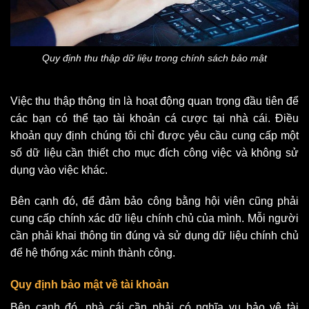
Quy định thu thập dữ liệu trong chính sách bảo mật
Việc thu thập thông tin là hoạt động quan trọng đầu tiên để
các bạn có thể tạo tài khoản cá cược tại nhà cái. Điều
khoản quy định chúng tôi chỉ được yêu cầu cung cấp một
số dữ liệu cần thiết cho mục đích công việc và không sử
dụng vào việc khác.
Bên cạnh đó, để đảm bảo công bằng hội viên cũng phải
cung cấp chính xác dữ liệu chính chủ của mình. Mỗi người
cần phải khai thông tin đúng và sử dụng dữ liệu chính chủ
để hệ thống xác minh thành công.
Quy định bảo mật về tài khoản
Bên cạnh đó, nhà cái cần phải có nghĩa vụ bảo vệ tài