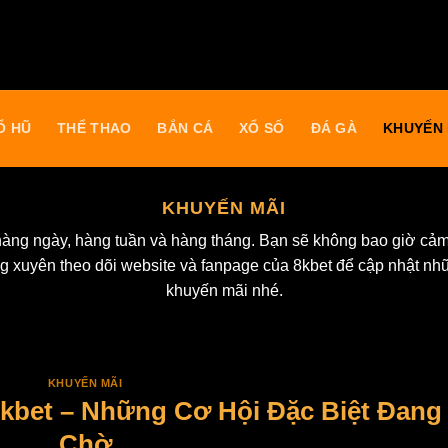
Ổ HŨ
THỂ THAO
BẮN CÁ
XỔ SỐ
ĐÁ GÀ
KHUYẾN 
KHUYẾN MÃI
 hàng ngày, hàng tuần và hàng tháng. Bạn sẽ không bao giờ cả
 xuyên theo dõi website và fanpage của 8kbet để cập nhật nhữ
khuyến mãi nhé.
KHUYẾN MÃI
8kbet – Những Cơ Hội Đặc Biệt Đang
Chờ