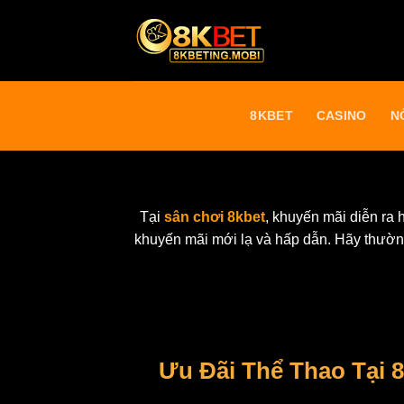
Skip
to
content
8KBET
CASINO
N
Tại
sân chơi 8kbet
, khuyến mãi diễn ra
khuyến mãi mới lạ và hấp dẫn. Hãy thường
Ưu Đãi Thể Thao Tại 