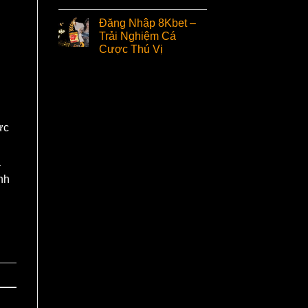
Đăng Nhập 8Kbet –
Trải Nghiệm Cá
Cược Thú Vị
ực
à
nh