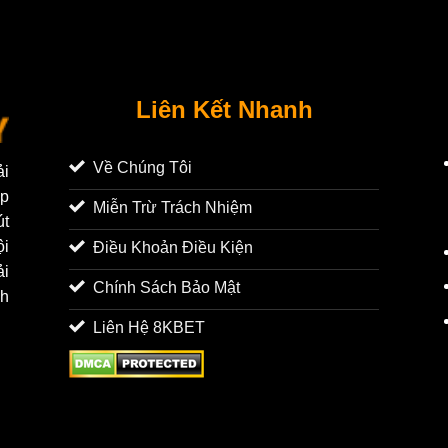
Liên Kết Nhanh
Về Chúng Tôi
ải
ẹp
Miễn Trừ Trách Nhiệm
út
ội
Điều Khoản Điều Kiện
ải
Chính Sách Bảo Mật
ch
Liên Hệ 8KBET