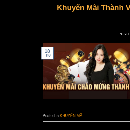
Khuyến Mãi Thành V
POST
18
Th8
Posted in
KHUYẾN MÃI