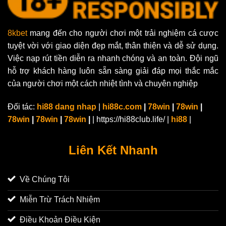
8kbet
mang đến cho người chơi một trải nghiệm cá cược
tuyệt vời với giao diện đẹp mắt, thân thiện và dễ sử dụng.
Việc nạp rút tiền diễn ra nhanh chóng và an toàn. Đội ngũ
hỗ trợ khách hàng luôn sẵn sàng giải đáp mọi thắc mắc
của người chơi một cách nhiệt tình và chuyên nghiệp
Đối tác:
hi88 dang nhap
|
hi88c.com
|
78win
|
78win
|
78win
|
78win
|
78win
|
|
https://hi88club.life/
|
hi88
|
Liên Kết Nhanh
Về Chúng Tôi
Miễn Trừ Trách Nhiệm
Điều Khoản Điều Kiện