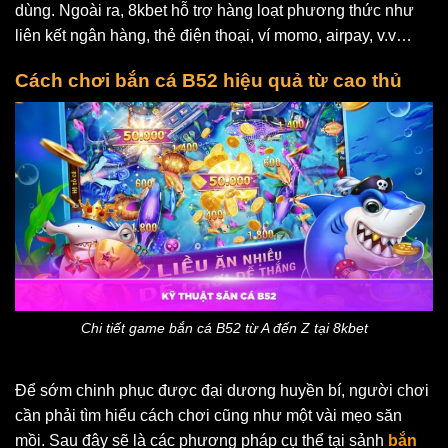
dùng. Ngoài ra, 8kbet hỗ trợ hàng loạt phương thức như
liên kết ngân hàng, thẻ điện thoại, ví momo, airpay, v.v…
Cách chơi bắn cá B52 hiệu quả từ cao thủ
Chi tiết game bắn cá B52 từ A đến Z tại 8kbet
Để sớm chinh phục được đại dương huyền bí, người chơi
cần phải tìm hiểu cách chơi cũng như một vài mẹo săn
mồi. Sau đây sẽ là các phương pháp cụ thể tại sảnh
bắn