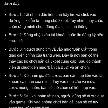
dưới đây:
Bước 1: Tất nhiên đầu tiên bạn hãy tìm và click vào
đường link dẫn tới trang chủ 8kbet. Tuy nhiên hãy chắc
chắn rằng mình chọn đúng địa chỉ chính thống.
Bước 2: Đăng nhập vào tài khoản hoặc ấn đăng ký nếu
chưa có.
Bước 3: Người dùng tìm và vào mục “Bắn Cá” trong
giao diện chính của trang web. Đây là nơi bạn có thể
thấy các trò chơi bắn cá 8kbet cung cấp. Sau đó thành
viên di chuột đến mục “bắn cá B52” và ấn chọn.
Bước 4: Để tham gia đặt cược, bạn cần nạp tiền vào tài
khoản cá nhân của mình. Tùy vào nhu cầu và mức
cược mong muốn, bạn có thể chọn số tiền nạp vào.
Bước 5: Sau khi hoàn tất nạp, người dùng sẽ được đưa
vào game. Khi vào phòng chơi bắn cá, bạn sẽ có tùy