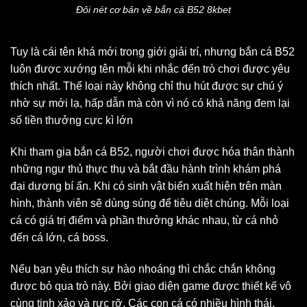
Đôi nét cơ bản về bắn cá B52 8kbet
Tuy là cái tên khá mới trong giới giải trí, nhưng bắn cá B52
luôn được xướng tên mỗi khi nhắc đến trò chơi được yêu
thích nhất. Thể loại này không chỉ thu hút được sự chú ý
nhờ sự mới lạ, hấp dẫn mà còn vì nó có khả năng đem lại
số tiền thưởng cực kì lớn
Khi tham gia bắn cá B52, người chơi được hóa thân thành
những ngư thủ thực thụ và bắt đầu hành trình khám phá
đại dương bí ẩn. Khi có sinh vật biển xuất hiện trên màn
hình, thành viên sẽ dùng súng để tiêu diệt chúng. Mỗi loại
cá có giá trị điểm và phần thưởng khác nhau, từ cá nhỏ
đến cá lớn, cá boss.
Nếu bạn yêu thích sự hào nhoáng thì chắc chắn không
được bỏ qua trò này. Bởi giao diện game được thiết kế vô
cùng tinh xảo và rực rỡ. Các con cá có nhiều hình thái,