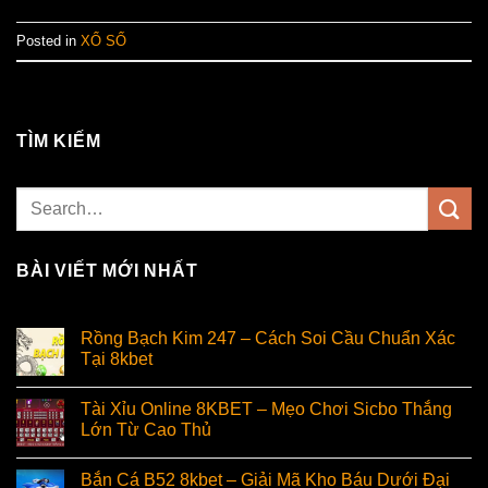
Posted in
XỔ SỐ
TÌM KIẾM
BÀI VIẾT MỚI NHẤT
Rồng Bạch Kim 247 – Cách Soi Cầu Chuẩn Xác
Tại 8kbet
Tài Xỉu Online 8KBET – Mẹo Chơi Sicbo Thắng
Lớn Từ Cao Thủ
Bắn Cá B52 8kbet – Giải Mã Kho Báu Dưới Đại