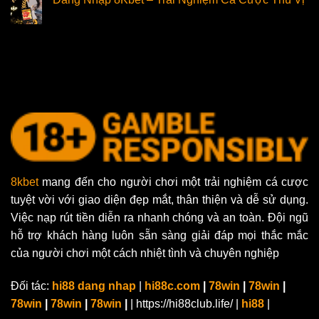
8kbet
mang đến cho người chơi một trải nghiệm cá cược
tuyệt vời với giao diện đẹp mắt, thân thiện và dễ sử dụng.
Việc nạp rút tiền diễn ra nhanh chóng và an toàn. Đội ngũ
hỗ trợ khách hàng luôn sẵn sàng giải đáp mọi thắc mắc
của người chơi một cách nhiệt tình và chuyên nghiệp
Đối tác:
hi88 dang nhap
|
hi88c.com
|
78win
|
78win
|
78win
|
78win
|
78win
|
|
https://hi88club.life/
|
hi88
|