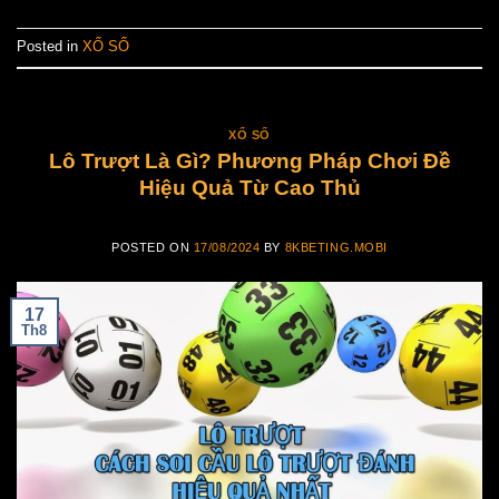
Posted in
XỔ SỐ
XỔ SỐ
Lô Trượt Là Gì? Phương Pháp Chơi Đề
Hiệu Quả Từ Cao Thủ
POSTED ON
17/08/2024
BY
8KBETING.MOBI
17
Th8