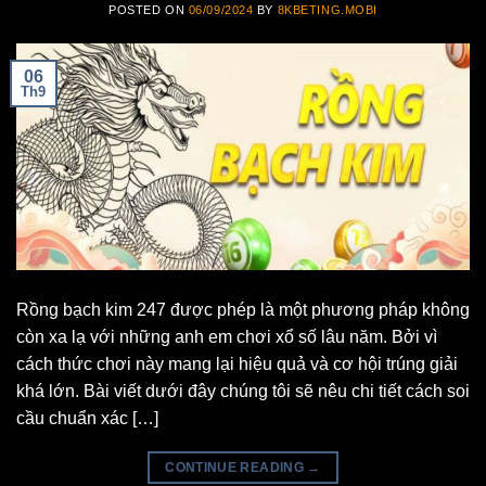
POSTED ON
06/09/2024
BY
8KBETING.MOBI
06
Th9
Rồng bạch kim 247 được phép là một phương pháp không
còn xa lạ với những anh em chơi xổ số lâu năm. Bởi vì
cách thức chơi này mang lại hiệu quả và cơ hội trúng giải
khá lớn. Bài viết dưới đây chúng tôi sẽ nêu chi tiết cách soi
cầu chuẩn xác […]
CONTINUE READING
→