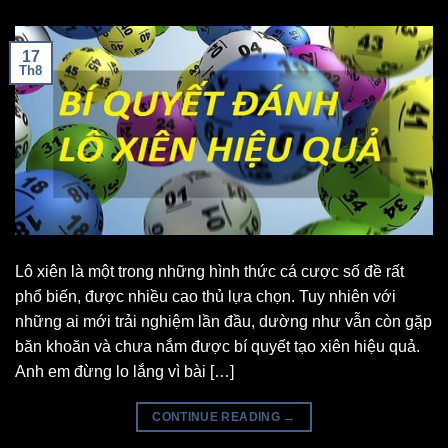
17
Th8
Lô xiên là một trong những hình thức cá cược số đề rất
phổ biến, được nhiều cao thủ lựa chọn. Tuy nhiên với
những ai mới trải nghiệm lần đầu, dường như vẫn còn gặp
băn khoăn và chưa nắm được bí quyết tạo xiên hiệu quả.
Anh em đừng lo lắng vì bài […]
CONTINUE READING
→