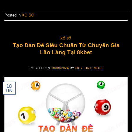
Posted in
XỔ SỐ
XỔ SỐ
Tạo Dàn Đề Siêu Chuẩn Từ Chuyên Gia
Lão Làng Tại 8kbet
POSTED ON
18/08/2024
BY
8KBETING.MOBI
18
Th8