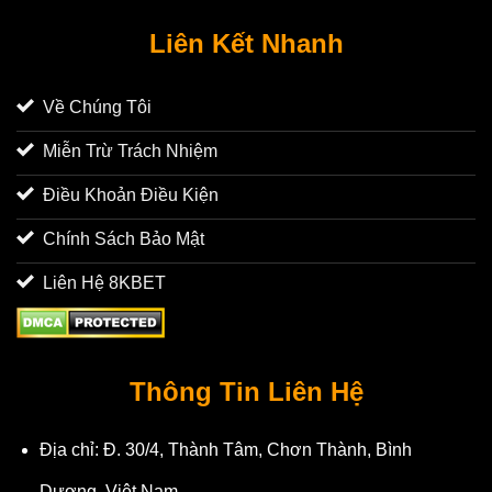
Liên Kết Nhanh
Về Chúng Tôi
Miễn Trừ Trách Nhiệm
Điều Khoản Điều Kiện
Chính Sách Bảo Mật
Liên Hệ 8KBET
Thông Tin Liên Hệ
Địa chỉ:
Đ. 30/4, Thành Tâm, Chơn Thành, Bình
Dương, Việt Nam