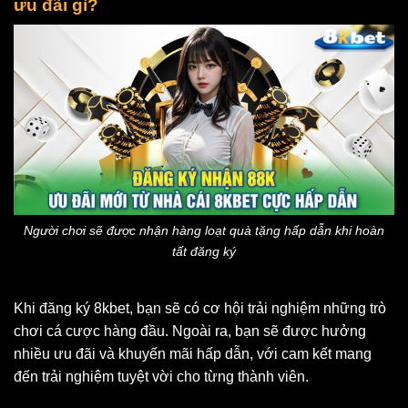
ưu đãi gì?
Người chơi sẽ được nhận hàng loạt quà tặng hấp dẫn khi hoàn
tất đăng ký
Khi đăng ký 8kbet, bạn sẽ có cơ hội trải nghiệm những trò
chơi cá cược hàng đầu. Ngoài ra, bạn sẽ được hưởng
nhiều ưu đãi và khuyến mãi hấp dẫn, với cam kết mang
đến trải nghiệm tuyệt vời cho từng thành viên.