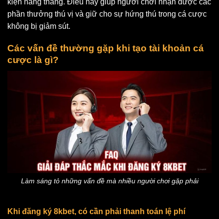
kiện hàng tháng. Điều này giúp người chơi nhận được các
phần thưởng thú vị và giữ cho sự hứng thú trong cá cược
không bị giảm sút.
Các vấn đề thường gặp khi tạo tài khoản cá
cược là gì?
Làm sáng tỏ những vấn đề mà nhiều người chơi gặp phải
Khi đăng ký 8kbet, có cần phải thanh toán lệ phí