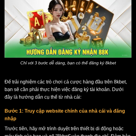
Chỉ với 3 bước dễ dàng, bạn có thể đăng ký 8kbet
Để trải nghiệm các trò chơi cá cược hàng đầu trên 8kbet,
bạn sẽ cần phải thực hiện việc đăng ký tài khoản. Dưới
đây là hướng dẫn cụ thể từ nhà cái:
Bước 1: Truy cập website chính của nhà cái và đăng
nhập
Trước tiên, hãy mở trình duyệt trên thiết bị di động hoặc